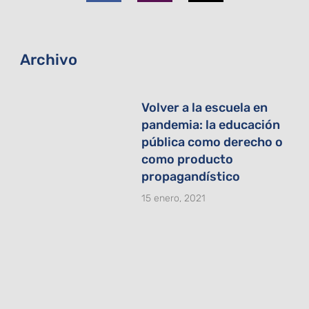
o
g
t
o
r
t
k
a
e
-
m
r
f
Archivo
Volver a la escuela en
pandemia: la educación
pública como derecho o
como producto
propagandístico
15 enero, 2021