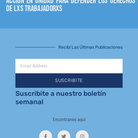
Acción en unidad para defender los derechos
de lxs trabajadorxs
Recibí Las Últimas Publicaciones
Email
Address
SUSCRIBITE
Suscribite a nuestro boletín
semanal
Encontranos aquí
F
T
I
a
w
n