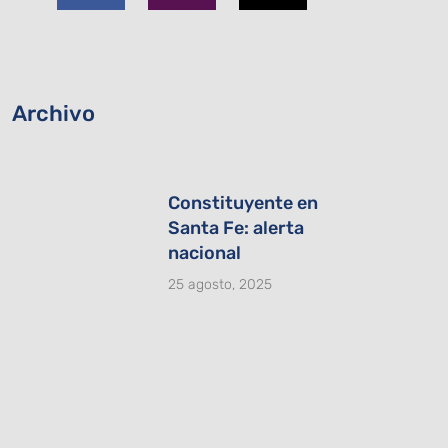
b
a
i
o
g
t
o
r
t
k
a
e
-
m
r
Archivo
f
Constituyente en
Santa Fe: alerta
nacional
25 agosto, 2025