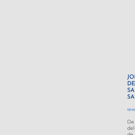
JO
DE
SA
SA
19 m
De 
del
de