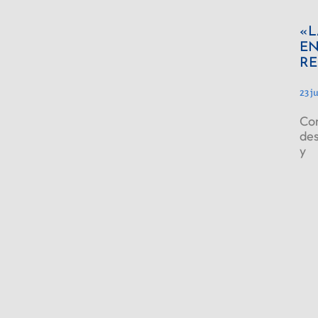
«L
EN
RE
23 j
Con
des
y