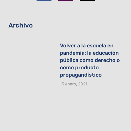
o
g
t
o
r
t
k
a
e
-
m
r
f
Archivo
Volver a la escuela en
pandemia: la educación
pública como derecho o
como producto
propagandístico
15 enero, 2021