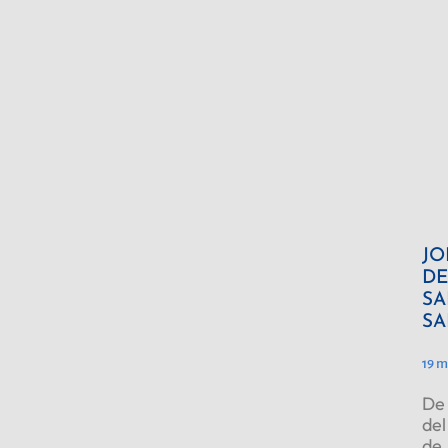
JO
DE
SA
SA
19 m
De 
del
de