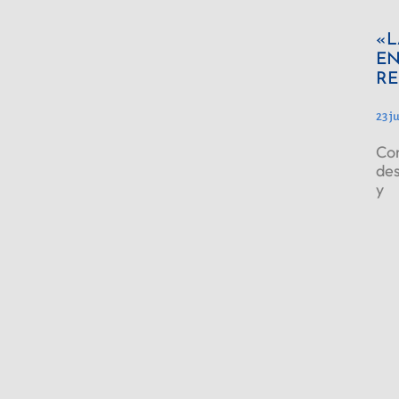
«L
EN
RE
23 j
Con
des
y