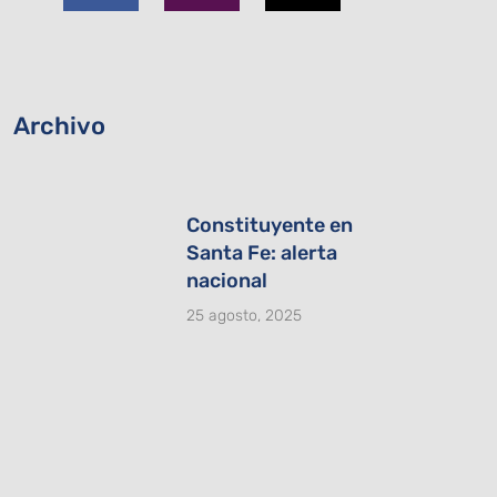
b
a
i
o
g
t
o
r
t
k
a
e
-
m
r
Archivo
f
Constituyente en
Santa Fe: alerta
nacional
25 agosto, 2025