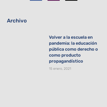
o
g
t
o
r
t
k
a
e
-
m
r
f
Archivo
Volver a la escuela en
pandemia: la educación
pública como derecho o
como producto
propagandístico
15 enero, 2021