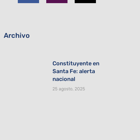
b
a
i
o
g
t
o
r
t
k
a
e
-
m
r
Archivo
f
Constituyente en
Santa Fe: alerta
nacional
25 agosto, 2025