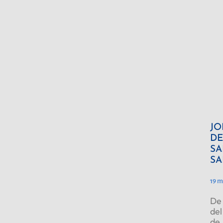
JO
DE
SA
SA
19 m
De 
del
de