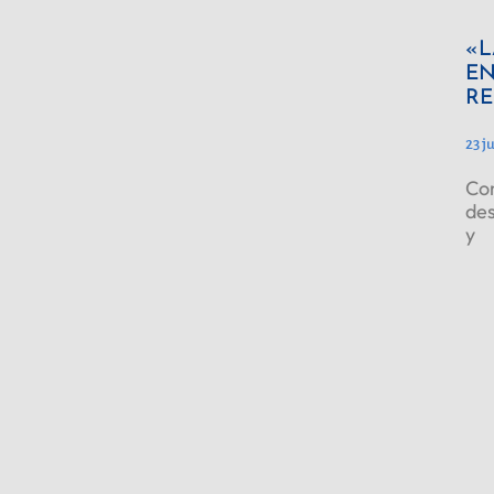
«L
EN
RE
23 j
Con
des
y