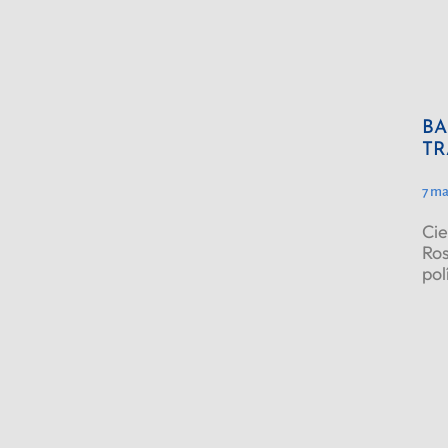
BA
TR
7 ma
Cie
Ros
pol