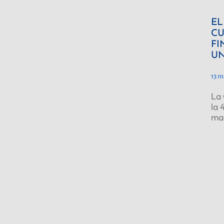
EL
CU
FI
UN
13 m
La 
la 
ma