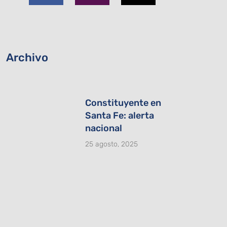
b
a
i
o
g
t
o
r
t
k
a
e
-
m
r
Archivo
f
Constituyente en
Santa Fe: alerta
nacional
25 agosto, 2025