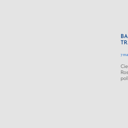
BA
TR
7 ma
Cie
Ros
pol