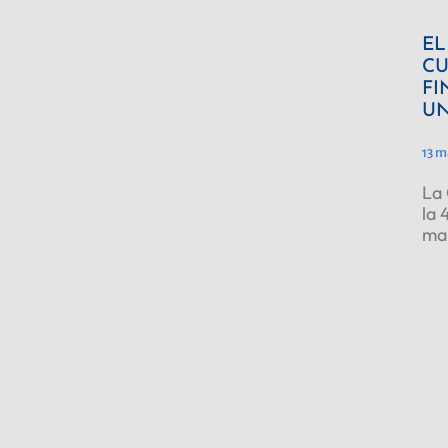
EL
CU
FI
UN
13 m
La 
la 
ma