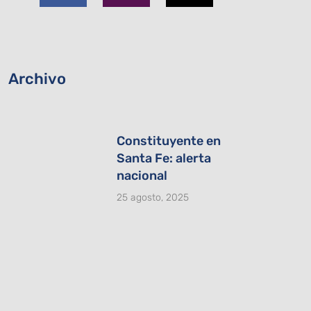
b
a
i
o
g
t
o
r
t
k
a
e
-
m
r
Archivo
f
Constituyente en
Santa Fe: alerta
nacional
25 agosto, 2025