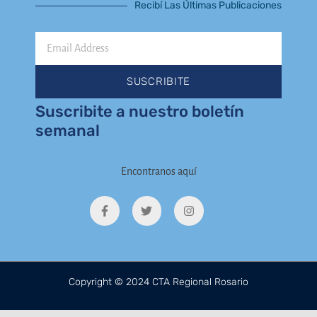
Recibí Las Últimas Publicaciones
Email
Address
SUSCRIBITE
Suscribite a nuestro boletín
semanal
Encontranos aquí
F
T
I
a
w
n
c
i
s
e
t
t
b
t
a
o
e
g
o
r
r
k
a
Copyright © 2024 CTA Regional Rosario
-
m
f