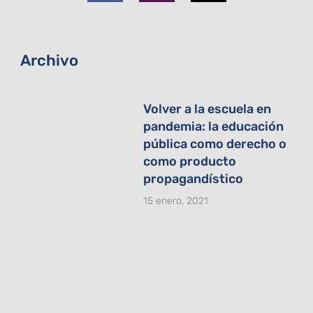
o
g
t
o
r
t
k
a
e
-
m
r
f
Archivo
Volver a la escuela en
pandemia: la educación
pública como derecho o
como producto
propagandístico
15 enero, 2021