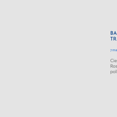
BA
TR
7 ma
Cie
Ros
pol