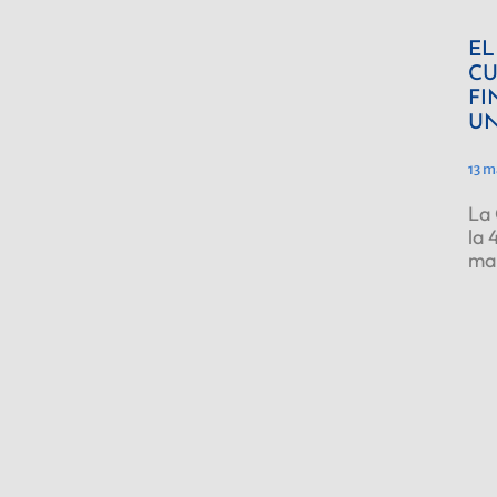
EL
CU
FI
UN
13 m
La 
la 
ma