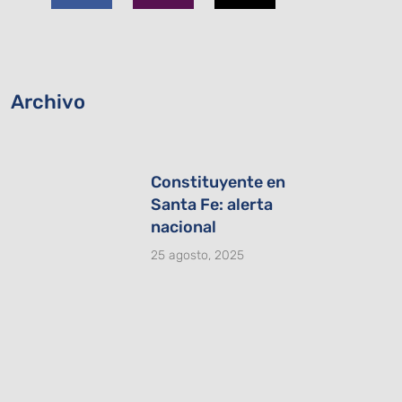
b
a
i
o
g
t
o
r
t
k
a
e
-
m
r
Archivo
f
Constituyente en
Santa Fe: alerta
nacional
25 agosto, 2025