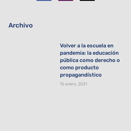
o
g
t
o
r
t
k
a
e
-
m
r
f
Archivo
Volver a la escuela en
pandemia: la educación
pública como derecho o
como producto
propagandístico
15 enero, 2021