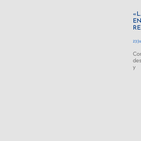
«L
EN
RE
23 j
Con
des
y