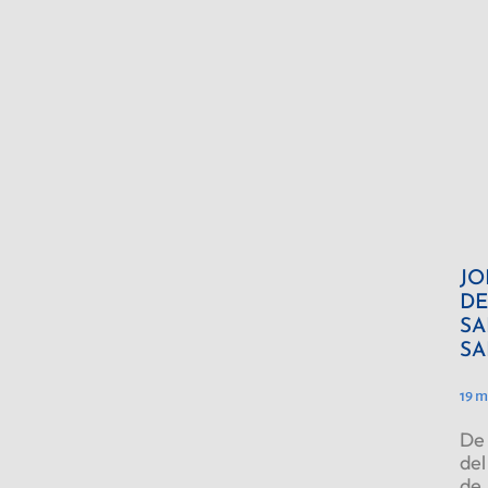
JO
DE
SA
SA
19 m
De 
del
de