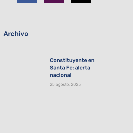
b
a
i
o
g
t
o
r
t
k
a
e
-
m
r
Archivo
f
Constituyente en
Santa Fe: alerta
nacional
25 agosto, 2025