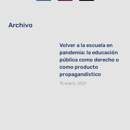
o
g
t
o
r
t
k
a
e
-
m
r
f
Archivo
Volver a la escuela en
pandemia: la educación
pública como derecho o
como producto
propagandístico
15 enero, 2021