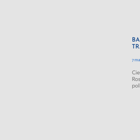
BA
TR
7 ma
Cie
Ros
pol