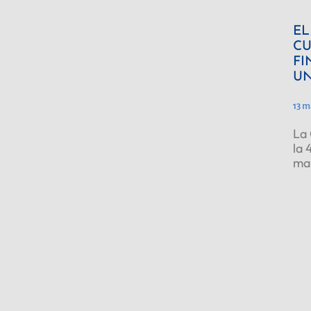
EL
CU
FI
UN
13 m
La 
la 
ma