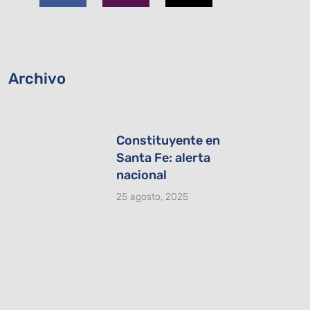
b
a
i
o
g
t
o
r
t
k
a
e
-
m
r
Archivo
f
Constituyente en
Santa Fe: alerta
nacional
25 agosto, 2025