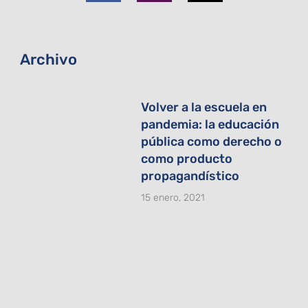
o
g
t
o
r
t
k
a
e
-
m
r
f
Archivo
Volver a la escuela en
pandemia: la educación
pública como derecho o
como producto
propagandístico
15 enero, 2021