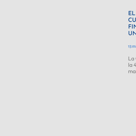
EL
CU
FI
UN
13 m
La 
la 
ma