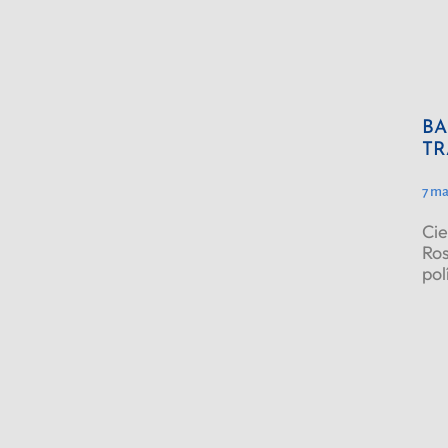
BA
TR
7 ma
Cie
Ros
pol