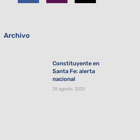
b
a
i
o
g
t
o
r
t
k
a
e
-
m
r
Archivo
f
Constituyente en
Santa Fe: alerta
nacional
25 agosto, 2025