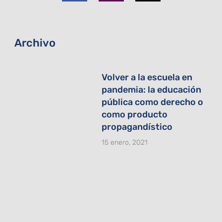
o
g
t
o
r
t
k
a
e
-
m
r
f
Archivo
Volver a la escuela en
pandemia: la educación
pública como derecho o
como producto
propagandístico
15 enero, 2021