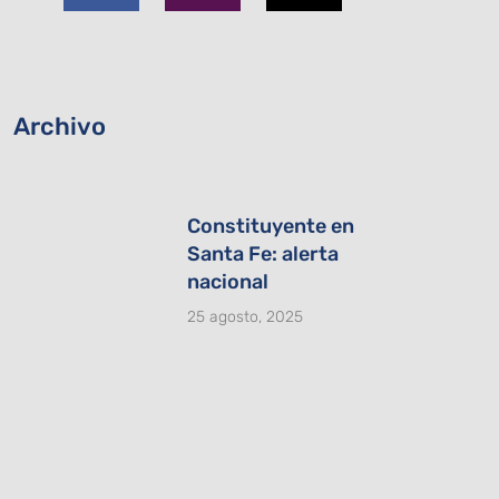
b
a
i
o
g
t
o
r
t
k
a
e
-
m
r
Archivo
f
Constituyente en
Santa Fe: alerta
nacional
25 agosto, 2025