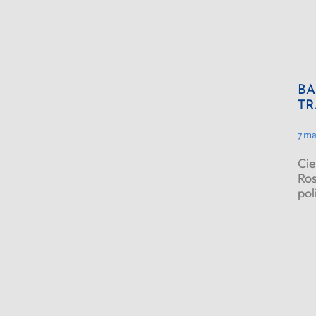
BA
TR
7 ma
Cie
Ros
pol