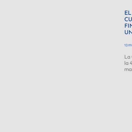
EL
CU
FI
UN
13 m
La 
la 
ma