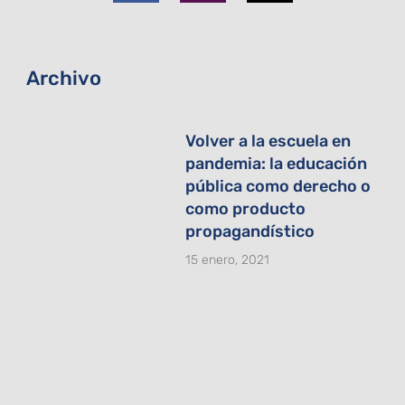
o
g
t
o
r
t
k
a
e
-
m
r
f
Archivo
Volver a la escuela en
pandemia: la educación
pública como derecho o
como producto
propagandístico
15 enero, 2021