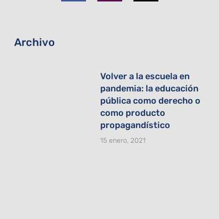
o
g
t
o
r
t
k
a
e
-
m
r
f
Archivo
Volver a la escuela en
pandemia: la educación
pública como derecho o
como producto
propagandístico
15 enero, 2021