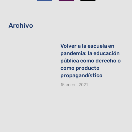
o
g
t
o
r
t
k
a
e
-
m
r
f
Archivo
Volver a la escuela en
pandemia: la educación
pública como derecho o
como producto
propagandístico
15 enero, 2021