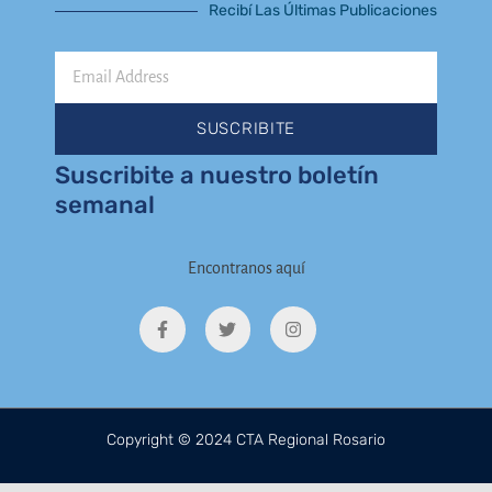
Recibí Las Últimas Publicaciones
Email
Address
SUSCRIBITE
Suscribite a nuestro boletín
semanal
Encontranos aquí
F
T
I
a
w
n
c
i
s
e
t
t
b
t
a
o
e
g
o
r
r
k
a
Copyright © 2024 CTA Regional Rosario
-
m
f