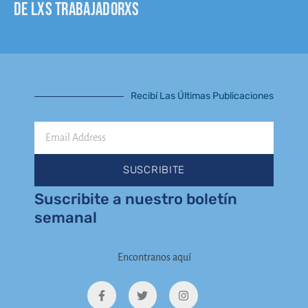
de lxs trabajadorxs
Recibí Las Últimas Publicaciones
Email
Address
SUSCRIBITE
Suscribite a nuestro boletín
semanal
Encontranos aquí
F
T
I
a
w
n