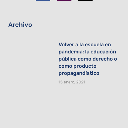
o
g
t
o
r
t
k
a
e
-
m
r
f
Archivo
Volver a la escuela en
pandemia: la educación
pública como derecho o
como producto
propagandístico
15 enero, 2021