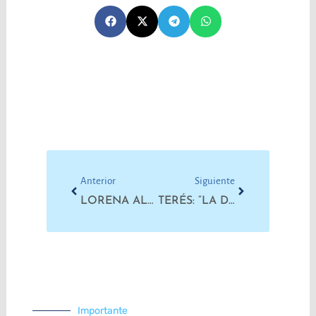
Prev
Next
Anterior
Siguiente
LORENA ALMIRÓN: “EL MOVIMIENTO SINDICAL TIENE QUE ESTAR PRESENTE EN TODO MOMENTO, AUNQUE HAYA UN GOBIERNO POPULAR”
TERÉS: “LA DEUDA POR EL INCUMPLIMIENTO DE LA LEY DE FINANCIAMIENTO EDUCATIVO ES GIGANTESCA”
Importante