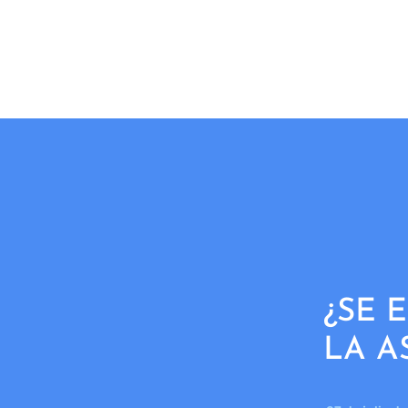
¿SE 
LA A