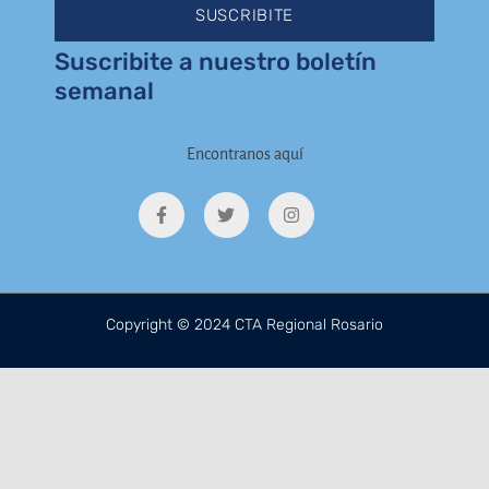
SUSCRIBITE
Suscribite a nuestro boletín
semanal
Encontranos aquí
F
T
I
a
w
n
c
i
s
e
t
t
b
t
a
o
e
g
o
r
r
k
a
Copyright © 2024 CTA Regional Rosario
-
m
f