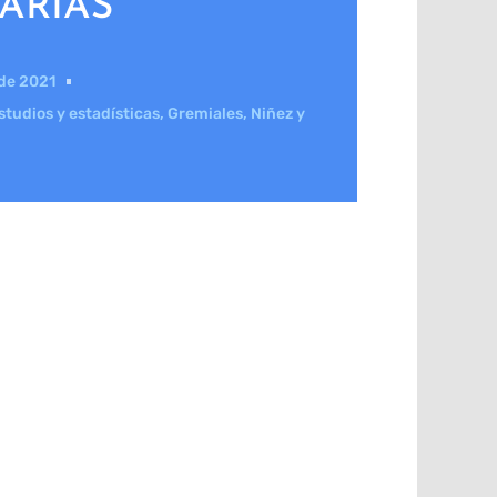
ARIAS
 de 2021
studios y estadísticas
,
Gremiales
,
Niñez y