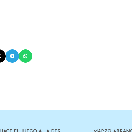
TERÉS: «EL QUE NO LUCHA LE HACE EL JUEGO A LA DERECHA»
MARZO ARRANC