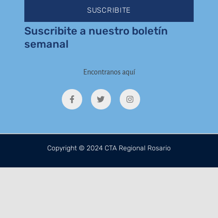
SUSCRIBITE
Suscribite a nuestro boletín
semanal
Encontranos aquí
F
T
I
a
w
n
c
i
s
e
t
t
b
t
a
o
e
g
o
r
r
k
a
Copyright © 2024 CTA Regional Rosario
-
m
f