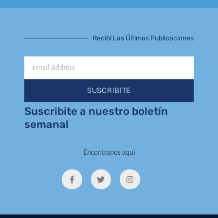
Recibí Las Últimas Publicaciones
Email
Address
SUSCRIBITE
Suscribite a nuestro boletín
semanal
Encontranos aquí
F
T
I
a
w
n
c
i
s
e
t
t
b
t
a
o
e
g