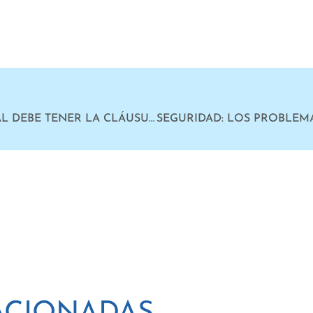
TERES: «LA DISCUSIÓN SALARIAL DEBE TENER LA CLÁUSULA GATILLO COMO PUNTO DE PARTIDA»