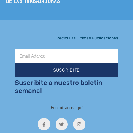
de lxs trabajadorxs
Recibí Las Últimas Publicaciones
Email
Address
SUSCRIBITE
Suscribite a nuestro boletín
semanal
Encontranos aquí
F
T
I
a
w
n
c
i
s